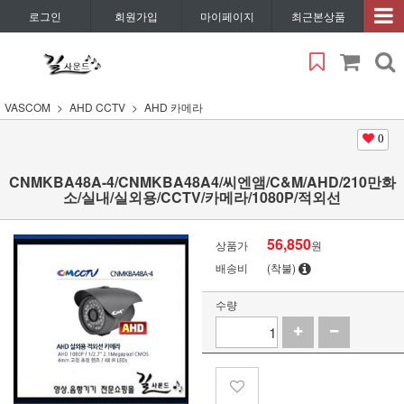
로그인
회원가입
마이페이지
최근본상품
VASCOM
AHD CCTV
AHD 카메라
0
CNMKBA48A-4/CNMKBA48A4/씨엔앰/C&M/AHD/210만화
소/실내/실외용/CCTV/카메라/1080P/적외선
56,850
상품가
원
배송비
(착불)
수량