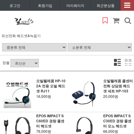
로그인
회원가입
마이페이지
최근본상품
유선전화 헤드셋&녹음기
정렬
오빌텔레콤 HP-10
오빌텔레콤 콜센터
2A 전용 오빌 헤드
전화 상담원 헤드
셋 RJ11
셋 세트 HP-103
16,500원
20,000원
EPOS IMPACT S
EPOS IMPACT S
C60ED 경량 콜센
C30ED 경량 콜센
터 헤드셋
터 모노 헤드셋
76,000원
66,000원