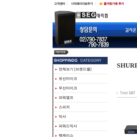
steinberg ur816c
SHUR
전체보기 [브랜드별]
유선마이크
무선마이크
Total
187
파워앰프
스피커
믹서
파워드믹서
랙케이스