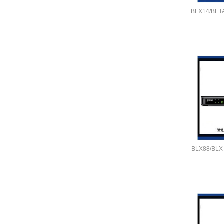
BLX14/BET
BLX88/BL