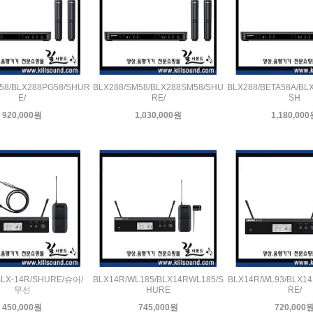
58/BLX288PG58/SHUR
BLX288/SM58/BLX288SM58/SHU
BLX288/BETA58A/BL
E/
RE/
SH
920,000원
1,030,000원
1,180,00
BLX-14R/SHURE/슈어/
BLX14R/WL185/BLX14RWL185/S
BLX14R/WL93/BLX1
무선
HURE
RE/
450,000원
745,000원
720,000