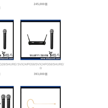
245,000원
원
G28/SHURE/
SVX24/PG58/SVX24PG58/SHURE/
슈
원
393,000원