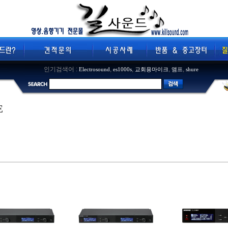
인기검색어 :
,
,
,
,
Electrosound
es1000s
교회용마이크
앰프
shure
E