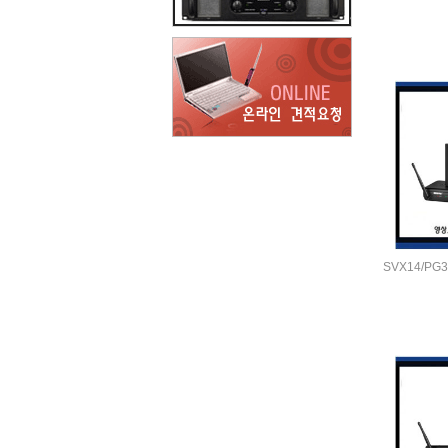
SVX14/PG3