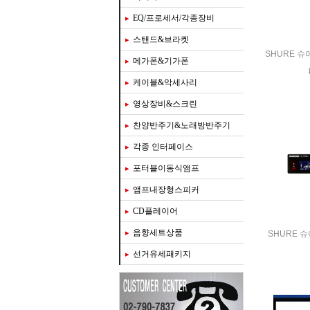
EQ/프로세서/각종장비
스탠드&브라켓
SHURE 슈
메가폰&기가폰
케이블&악세사리
영상장비&스크린
찬양반주기&노래방반주기
각종 인터페이스
포터블이동식앰프
앰프내장형스피커
CD플레이어
음향세트상품
SHURE 슈
선거유세패키지