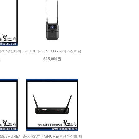
E/슈어/무선마이
SHURE 슈어 SLXD5 카메라장착용
원
605,000원
58/SHURE/
SVX4/SVX-4/SHURE/무선마이크/리