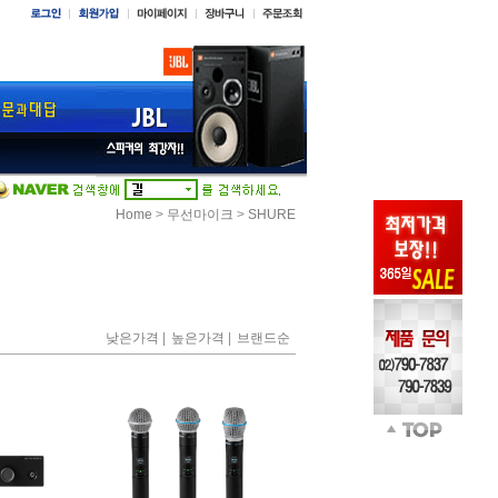
>
>
Home
무선마이크
SHURE
|
|
낮은가격
높은가격
브랜드순