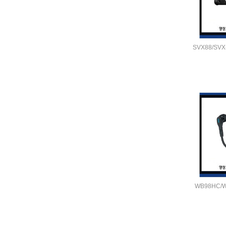
SVX88/SV
WB98HC/