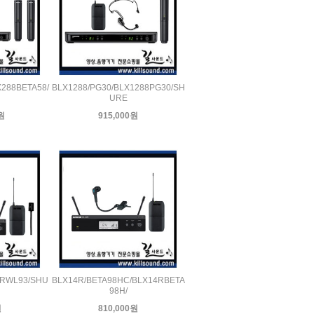
X288BETA58/
BLX1288/PG30/BLX1288PG30/SH
URE
0원
915,000원
4RWL93/SHU
BLX14R/BETA98HC/BLX14RBETA
98H/
원
810,000원