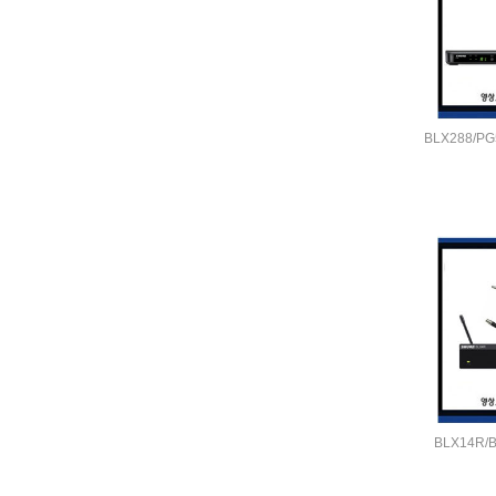
BLX288/PG
BLX14R/