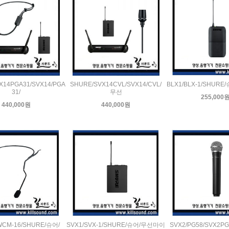
X14PGA31/SVX14/PGA
SHURE/SVX14CVL/SVX14/CVL/
BLX1/BLX-1/SHUR
31/
무선
255,000
440,000원
440,000원
WCM-16/SHURE/슈어/
SVX1/SVX-1/SHURE/슈어/무선마이
SVX2/PG58/SVX2PG