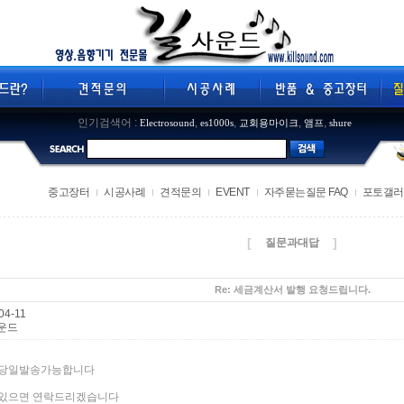
인기검색어 :
,
,
,
,
Electrosound
es1000s
교회용마이크
앰프
shure
중고장터
시공사례
견적문의
EVENT
자주묻는질문 FAQ
포토갤러
[
]
질문과대답
Re: 세금계산서 발행 요청드립니다.
04-11
운드
 당일발송가능합니다
있으면 연락드리겠습니다