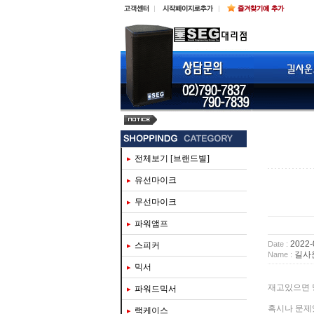
steinberg ur816c
전체보기 [브랜드별]
유선마이크
무선마이크
파워앰프
2022-
Date :
스피커
길사
Name :
믹서
재고있으면
파워드믹서
혹시나 문제
랙케이스