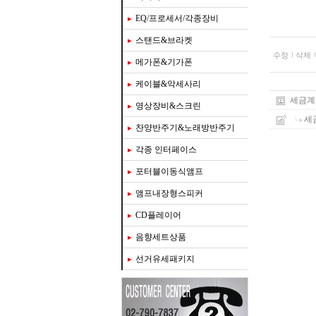
EQ/프로세서/각종장비
스탠드&브라켓
수정
삭제
메가폰&기가폰
케이블&악세사리
세금계
영상장비&스크린
세
찬양반주기&노래방반주기
각종 인터페이스
포터블이동식앰프
앰프내장형스피커
CD플레이어
음향세트상품
선거유세패키지