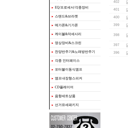
402
EQ/프로세서/각종장비
401
스탠드&브라켓
400
399
메가폰&기가폰
케이블&악세사리
398
영상장비&스크린
397
찬양반주기&노래방반주기
396
각종 인터페이스
포터블이동식앰프
앰프내장형스피커
CD플레이어
음향세트상품
선거유세패키지