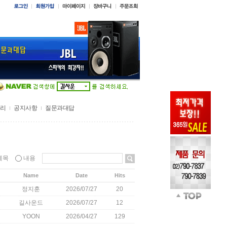
리
공지사항
질문과대답
제목
내용
Name
Date
Hits
정지훈
2026/07/27
20
길사운드
2026/07/27
12
YOON
2026/04/27
129