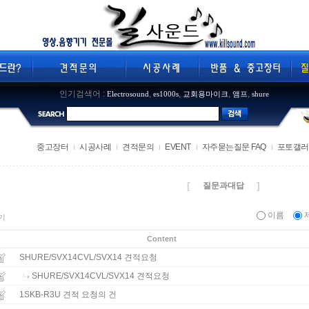
인기검색어 :
,
,
,
,
Electrosound
es1000s
교회용마이크
앰프
shure
중고장터
시공사례
견적문의
EVENT
자주묻는질문 FAQ
포토갤러
[
]
질문과대답
이름
기
Content
SHURE/SVX14CVL/SVX14 견적요청
SHURE/SVX14CVL/SVX14 견적요청
1SKB-R3U 견적 요청의 건