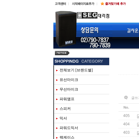
steinberg ur816c
전체보기 [브랜드별]
유선마이크
무선마이크
글쓰
파워앰프
No.
스피커
405
믹서
404
파워드믹서
403
랙케이스