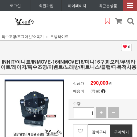
로그인
회원가입
마이페이지
최근본상품
특수조명/포그머신/소독기
무빙라이트
0
INNIT/이니트/INMOVE-16/INMOVE16/미니16구회오리/무빙라
이트/레이저/특수조명/이벤트/노래방/휘트니스/클럽/다목적사용
290,000
상품가
원
배송비
(착불)
수량
장바구니
구매하기