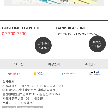
CUSTOMER CENTER
BANK ACCOUNT
02-790-7839
국민 763601-04-097537 박창길
비회원
고객센터
1:1 문의
연결하기
PC 버전
이용안내
고객센터
길사운드
서울시 용산구 원효로1가 18-14 종고빌딩 202호
대표
박창길
개인정보 보호 책임자
박중현
통신판매업신고번호
2011-서울용산-01215호
사업자 등록번호
106-11-68925
전화
02-790-7839
팩스