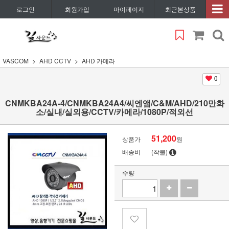
로그인
회원가입
마이페이지
최근본상품
VASCOM
AHD CCTV
AHD 카메라
0
CNMKBA24A-4/CNMKBA24A4/씨엔앰/C&M/AHD/210만화
소/실내/실외용/CCTV/카메라/1080P/적외선
51,200
상품가
원
배송비
(착불)
수량